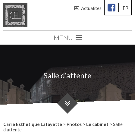
FR
Actualites
MENU
Le cabinet
Chirurgie des seins
Chirurgie esthétique
Salle d’attente
Médecine esthétique
Consultations
Simulation 3D
Carré Esthétique Lafayette
>
Photos
>
Le cabinet
>
Salle
d’attente