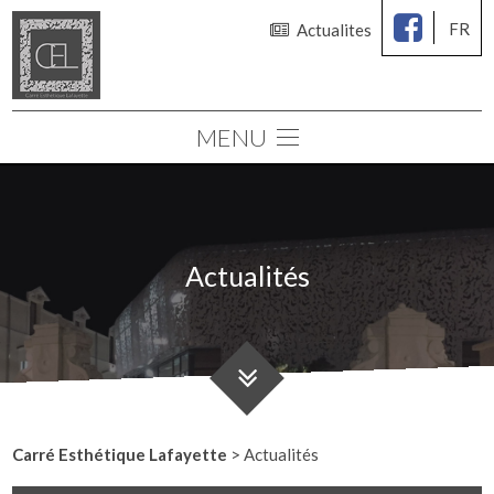
FR
Actualites
MENU
Le cabinet
Chirurgie des seins
Chirurgie esthétique
Actualités
Médecine esthétique
Consultations
Simulation 3D
Carré Esthétique Lafayette
>
Actualités