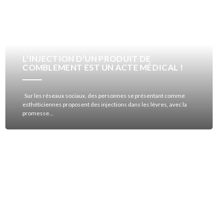
L’INJECTION D’UN PRODUIT DE
COMBLEMENT EST UN ACTE MÉDICAL !
Sur les réseaux sociaux, des personnes se présentant comme
esthéticiennes proposent des injections dans les lèvres, avec la
promesse...