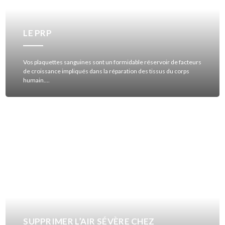
LE PRP
Vos plaquettes sanguines sont un formidable réservoir de facteurs
de croissance impliqués dans la réparation des tissus du corps
humain....
SUPPRIMER L’AIR SÉVÈRE CHEZ