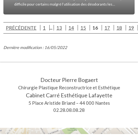
difficile pour certains malgré l’utilisation des déodorants les...
PRÉCÉDENTE
1
...
13
14
15
16
17
18
19
Dernière modification : 16/05/2022
Docteur Pierre Bogaert
Chirurgie Plastique Reconstructrice et Esthétique
Cabinet Carré Esthétique Lafayette
5 Place Aristide Briand – 44 000 Nantes
02.28.08.08.28