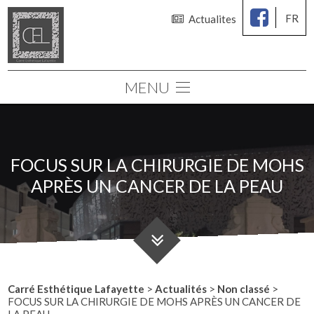
FR
Actualites
MENU
Le cabinet
Chirurgie des seins
Chirurgie esthétique
FOCUS SUR LA CHIRURGIE DE MOHS
Médecine esthétique
APRÈS UN CANCER DE LA PEAU
Consultations
Simulation 3D
Carré Esthétique Lafayette
>
Actualités
>
Non classé
>
FOCUS SUR LA CHIRURGIE DE MOHS APRÈS UN CANCER DE