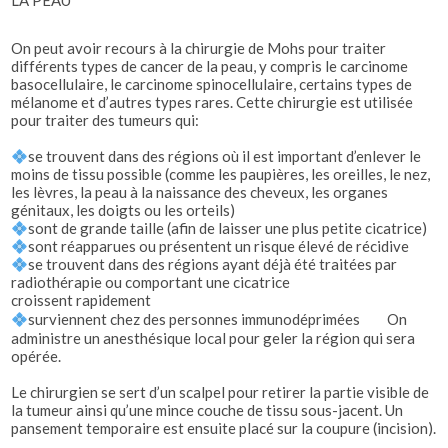
LA PEAU
On peut avoir recours à la chirurgie de Mohs pour traiter
différents types de cancer de la peau, y compris le carcinome
basocellulaire, le carcinome spinocellulaire, certains types de
mélanome et d’autres types rares. Cette chirurgie est utilisée
pour traiter des tumeurs qui:
se trouvent dans des régions où il est important d’enlever le
moins de tissu possible (comme les paupières, les oreilles, le nez,
les lèvres, la peau à la naissance des cheveux, les organes
génitaux, les doigts ou les orteils)
sont de grande taille (afin de laisser une plus petite cicatrice)
sont réapparues ou présentent un risque élevé de récidive
se trouvent dans des régions ayant déjà été traitées par
radiothérapie ou comportant une cicatrice
croissent rapidement
surviennent chez des personnes immunodéprimées On
administre un anesthésique local pour geler la région qui sera
opérée.
Le chirurgien se sert d’un scalpel pour retirer la partie visible de
la tumeur ainsi qu’une mince couche de tissu sous-jacent. Un
pansement temporaire est ensuite placé sur la coupure (incision).