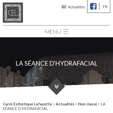
FR
Actualites
MENU
Le cabinet
Chirurgie des seins
Chirurgie esthétique
LA SÉANCE D’HYDRAFACIAL
Médecine esthétique
Consultations
Simulation 3D
Carré Esthétique Lafayette
>
Actualités
>
Non classé
>
LA
SÉANCE D’HYDRAFACIAL