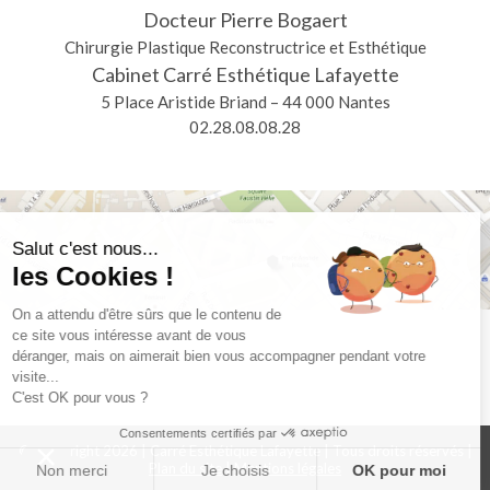
Docteur Pierre Bogaert
Chirurgie Plastique Reconstructrice et Esthétique
Cabinet Carré Esthétique Lafayette
5 Place Aristide Briand – 44 000 Nantes
02.28.08.08.28
Salut c'est nous...
les Cookies !
On a attendu d'être sûrs que le contenu de
ce site vous intéresse avant de vous
déranger, mais on aimerait bien vous accompagner pendant votre
visite...
C'est OK pour vous ?
Consentements certifiés par
© Copyright 2026 | Carré Esthétique Lafayette | Tous droits réservés |
Plan du site
|
Mentions légales
Non merci
Je choisis
OK pour moi