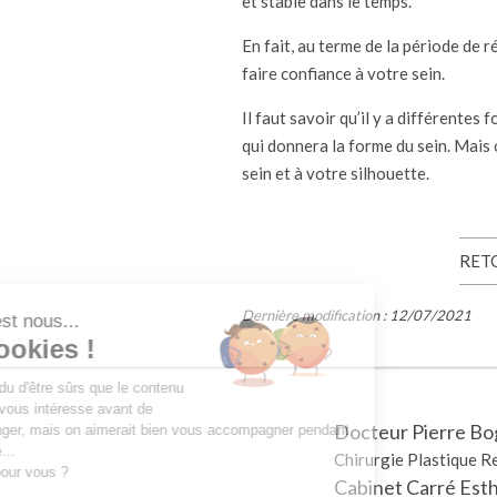
et stable dans le temps.
En fait, au terme de la période de r
faire confiance à votre sein.
Il faut savoir qu’il y a différentes
qui donnera la forme du sein. Mais o
sein et à votre silhouette.
RETO
Dernière modification : 12/07/2021
Salut c'est nous...
les Cookies !
On a attendu d'être sûrs que le contenu
de ce site vous intéresse avant de
Docteur Pierre Bo
vous déranger, mais on aimerait bien vous accompagner pendant
votre visite...
Chirurgie Plastique R
C'est OK pour vous ?
Cabinet Carré Est