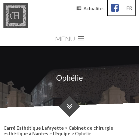
FR
Actualites
MENU
Le cabinet
Chirurgie des seins
Chirurgie esthétique
Ophélie
Médecine esthétique
Consultations
Simulation 3D
Carré Esthétique Lafayette
>
Cabinet de chirurgie
esthétique à Nantes
>
L’équipe
>
Ophélie