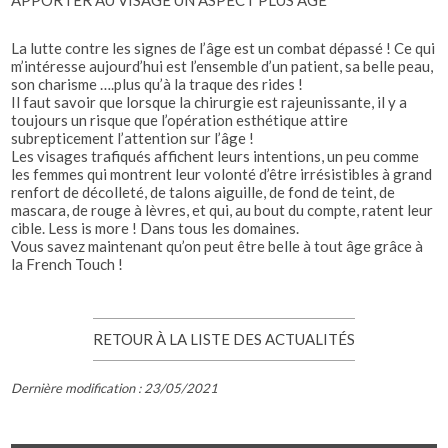
APPORTER AU VISAGE UN ASPECT PLUS ÂGÉ
La lutte contre les signes de l’âge est un combat dépassé ! Ce qui
m’intéresse aujourd’hui est l’ensemble d’un patient, sa belle peau,
son charisme ….plus qu’à la traque des rides !
Il faut savoir que lorsque la chirurgie est rajeunissante, il y a
toujours un risque que l’opération esthétique attire
subrepticement l’attention sur l’âge !
Les visages trafiqués affichent leurs intentions, un peu comme
les femmes qui montrent leur volonté d’être irrésistibles à grand
renfort de décolleté, de talons aiguille, de fond de teint, de
mascara, de rouge à lèvres, et qui, au bout du compte, ratent leur
cible. Less is more ! Dans tous les domaines.
Vous savez maintenant qu’on peut être belle à tout âge grâce à
la French Touch !
RETOUR À LA LISTE DES ACTUALITÉS
Dernière modification : 23/05/2021