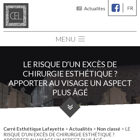
FR
Actualites
MENU
Le cabinet
Chirurgie des seins
LE RISQUE D’UN EXCÈS DE
Chirurgie esthétique
CHIRURGIE ESTHÉTIQUE ?
Médecine esthétique
APPORTER AU VISAGE UN ASPECT
Consultations
PLUS ÂGÉ
Simulation 3D
Carré Esthétique Lafayette
>
Actualités
>
Non classé
>
LE
RISQUE D’UN EXCÈS DE CHIRURGIE ESTHÉTIQUE ?