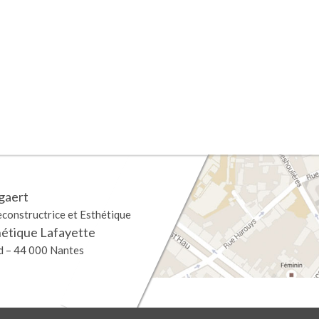
gaert
econstructrice et Esthétique
hétique Lafayette
nd – 44 000 Nantes
ions