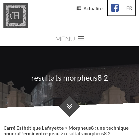
FR
Actualites
MENU
Le cabinet
Chirurgie des seins
Chirurgie esthétique
resultats morpheus8 2
Médecine esthétique
Consultations
Simulation 3D
Carré Esthétique Lafayette
>
Morpheus8 : une technique
pour raffermir votre peau
>
resultats morpheus8 2