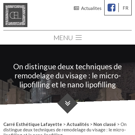
FR
Actualites
MENU
Le cabinet
Chirurgie des seins
On distingue deux techniques de
Chirurgie esthétique
remodelage du visage : le micro-
Médecine esthétique
lipofilling et le nano lipofilling
Consultations
Simulation 3D
Carré Esthétique Lafayette
>
Actualités
>
Non classé
>
On
distingue deux techniques de remodelage du visage : le micro-