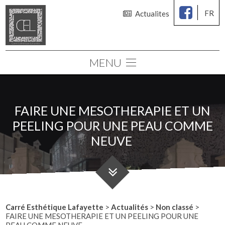
FR
Actualites
MENU
Le cabinet
Chirurgie des seins
FAIRE UNE MESOTHERAPIE ET UN
Chirurgie esthétique
PEELING POUR UNE PEAU COMME
Médecine esthétique
NEUVE
Consultations
Simulation 3D
Carré Esthétique Lafayette
>
Actualités
>
Non classé
>
FAIRE UNE MESOTHERAPIE ET UN PEELING POUR UNE