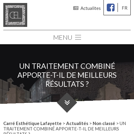
FR
Actualites
MENU
Le cabinet
Chirurgie des seins
UN TRAITEMENT COMBINÉ
Chirurgie esthétique
APPORTE-T-IL DE MEILLEURS
Médecine esthétique
RÉSULTATS ?
Consultations
Simulation 3D
Carré Esthétique Lafayette
>
Actualités
>
Non classé
>
UN
TRAITEMENT COMBINÉ APPORTE-T-IL DE MEILLEURS